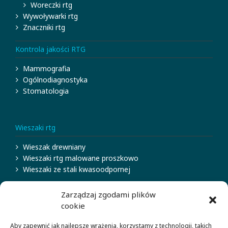
Woreczki rtg
Wywoływarki rtg
Znaczniki rtg
Kontrola jakości RTG
Mammografia
Ogólnodiagnostyka
Stomatologia
Wieszaki rtg
Wieszak drewniany
Wieszaki rtg malowane proszkowo
Wieszaki ze stali kwasoodpornej
Osłony stałe rtg
Zarządzaj zgodami plików
cookie
Okna rtg
Parawany ochronne rtg
Aby zapewnić jak najlepsze wrażenia, korzystamy z technologii, takich