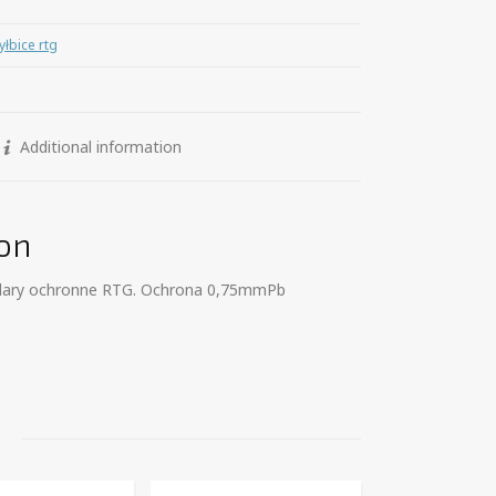
yłbice rtg
Additional information
on
kulary ochronne RTG. Ochrona 0,75mmPb
s