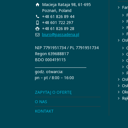
Macieja Rataja 98, 61-695
Fa
Poznań, Poland
+48 61 826 89 44
+48 601 722 297
+48 61 826 89 28
biuro@passadena.pl
Osł
NIP 7791951734 / PL 7791951734
Regon 639688817
BDO 000419115
______________________________
godz. otwarcia:
pn – pt / 8:00 – 16:00
Os
Os
Oku
ZAPYTAJ O OFERTĘ
Ręk
O NAS
KONTAKT