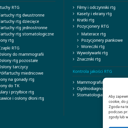
rtuchy RTG
Filmy i odczynniki rtg
Kasety i ekrany rtg
Fartuchy rtg dwustronne
Kratki rtg
Fartuchy rtg dziecięce
Pozycjonery RTG
Fartuchy rtg jednostronne
Fartuchy rtg stomatologiczne
Materace rtg
ony rtg
Pozycjonery piankowe
Woreczki rtg
Czapki RTG
Wywoływarki rtg
Osłony do mammografii
Znaczniki rtg
Osłony rtg pozostałe
Osłony tarczycy
Kontrola jakości RTG
Półfartuchy miednicowe
łony na gonady rtg
Mammografia
łony do TK
Ogólnodiagnostyka
lary i przyłbice rtg
Stomatologia
Aby zapewnić
awice i osłony dłoni rtg
cookie, do 
Zgoda na te
podczas prz
zgody lub w