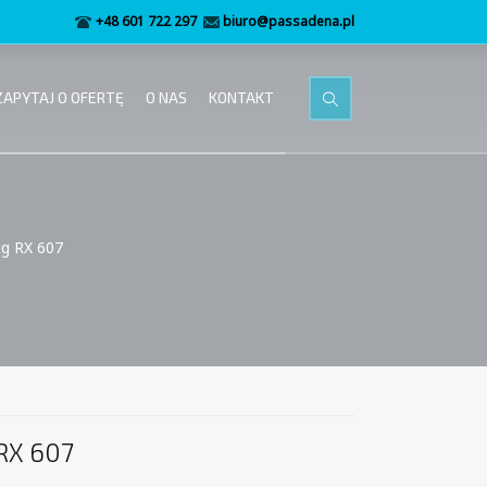
+48 601 722 297
biuro@passadena.pl
ZAPYTAJ O OFERTĘ
O NAS
KONTAKT
tg RX 607
 RX 607