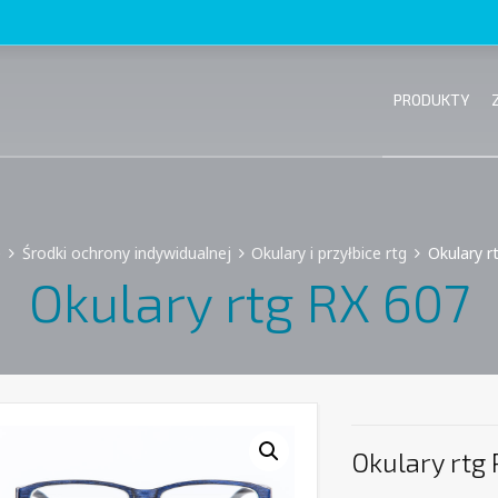
PRODUKTY
e
Środki ochrony indywidualnej
Okulary i przyłbice rtg
Okulary r
Okulary rtg RX 607
Okulary rtg