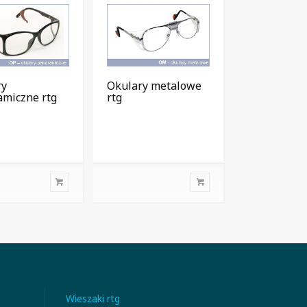
ry
Okulary metalowe
amiczne rtg
rtg
Okulary rtg
Wieszaki rtg