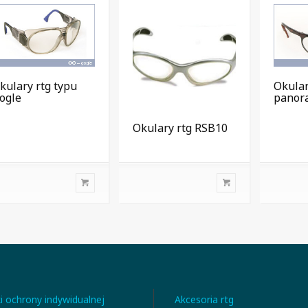
kulary rtg typu
Okula
ogle
panor
Okulary rtg RSB10
i ochrony indywidualnej
Akcesoria rtg